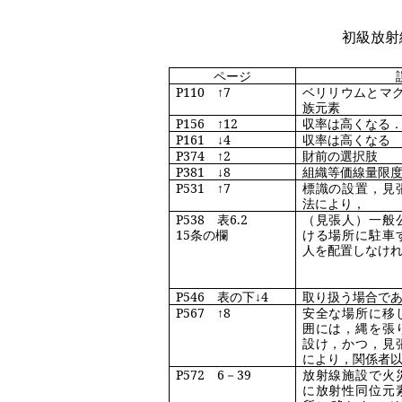
初級放射
ページ
P110
↑
7
ベリリウムとマ
族元素
P156
↑
12
収率は高くなる
P161
↓
4
収率は高くなる
P374
↑
2
財前の選択肢
P381
↓
8
組織等価線量限
P531
↑
7
標識の設置，見
法により，
P538
表
6.2
（見張人）一般
15
条の欄
ける場所に駐車
人を配置しなけ
P546
表の下↓
4
取り扱う場合で
P567
↑
8
安全な場所に移
囲には，縄を張
設け，かつ，見
により，関係者
P572
6
－
39
放射線施設で火
に放射性同位元