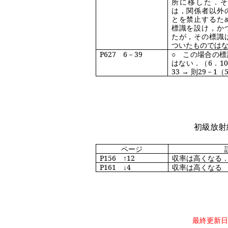
所に移した．
は，関係者以外
とを禁止するた
標識を設け，か
たが，その標識
ついたものでは
P627
6
－
39
○ この場合の
はない．（
6
．
10
33
→
則
29
－
1
（
初級放射
ページ
P156
↑
12
収率は高くなる
P161
↓
4
収率は高くなる
最終更新日